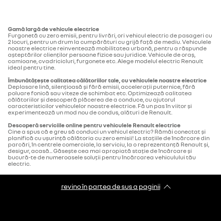
Gamă largă de vehicule electrice
Furgonetă cu zero emisii, pentru livrări, ori vehicul electric de pasageri cu
2 locuri, pentru un drum la cumpărături cu grijă față de mediu. Vehiculele
noastre electrice reinventează mobilitatea urbană, pentru a răspunde
așteptărilor clienților persoane fizice sau juridice. Vehicule de oraș,
camioane, cvadricicluri, furgonete etc. Alege modelul electric Renault
ideal pentru tine.
Îmbunătățește calitatea călătoriilor tale, cu vehiculele noastre electrice
Deplasare lină, silențioasă și fără emisii, accelerații puternice, fără
poluare fonică sau viteze de schimbat etc. Optimizează calitatea
călătoriilor și descoperă plăcerea de a conduce, cu ajutorul
caracteristicilor vehiculelor noastre electrice. Fă un pas în viitor și
experimentează un mod nou de condus, alături de Renault.
Descoperă serviciile online pentru vehiculele Renault electrice
Cine a spus că e greu să conduci un vehicul electric? Rămâi conectat și
planifică cu ușurință călătoria cu zero emisii! La stațiile de încărcare din
parcări, în centrele comerciale, la serviciu, la o reprezentanță Renault și,
desigur, acasă... Găsește cea mai apropiată stație de încărcare și
bucură-te de numeroasele soluții pentru încărcarea vehiculului tău
electric.
revino în partea de sus a paginii