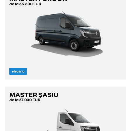
de la
65.600 EUR
electric
MASTER ȘASIU
de la
67.030 EUR