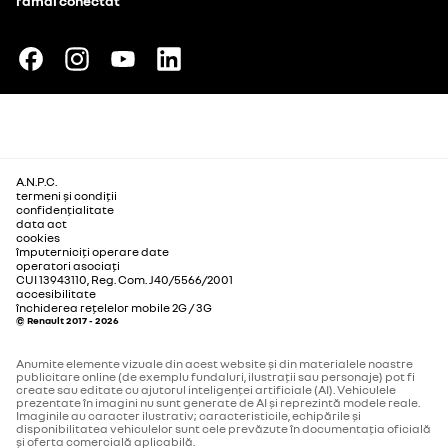
rămâi conectat
A.N.P.C.
termeni și condiții
confidențialitate
data act
cookies
împuterniciți operare date
operatori asociați
CUI 13943110, Reg. Com. J40/5566/2001
accesibilitate
închiderea rețelelor mobile 2G / 3G
© Renault 2017 - 2026
Anumite elemente vizuale din acest website și din materialele noastre
publicitare online (de exemplu fundaluri, ilustrații sau personaje) pot fi
create sau editate cu ajutorul inteligenței artificiale (AI). Vehiculele
prezentate în imagini nu sunt generate de AI și reprezintă modele reale.
Imaginile au caracter ilustrativ; caracteristicile, echipările și
disponibilitatea vehiculelor sunt cele prevăzute în documentația oficială
și oferta comercială aplicabilă.