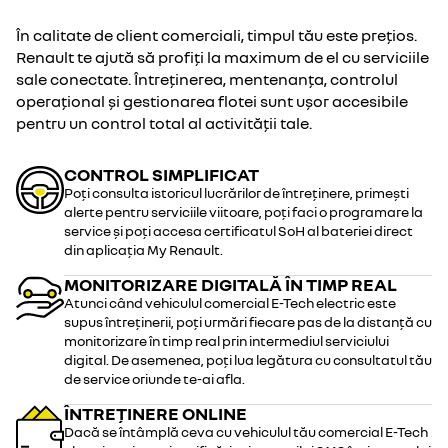
În calitate de client comerciali, timpul tău este prețios.
Renault te ajută să profiți la maximum de el cu serviciile
sale conectate. Întreținerea, mentenanța, controlul
operațional și gestionarea flotei sunt ușor accesibile
pentru un control total al activității tale.
CONTROL SIMPLIFICAT
Poți consulta istoricul lucrărilor de întreținere, primești
alerte pentru serviciile viitoare, poți faci o programare la
service și poți accesa certificatul SoH al bateriei direct
din aplicația My Renault.
MONITORIZARE DIGITALĂ ÎN TIMP REAL
Atunci când vehiculul comercial E-Tech electric este
supus întreținerii, poți urmări fiecare pas de la distanță cu
monitorizare în timp real prin intermediul serviciului
digital. De asemenea, poți lua legătura cu consultatul tău
de service oriunde te-ai afla.
ÎNTREȚINERE ONLINE
Dacă se întâmplă ceva cu vehiculul tău comercial E-Tech