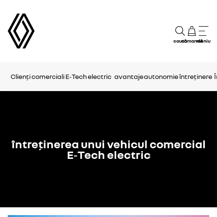
caută
comandă
meniu
Clienți comerciali E‑Tech electric
avantaje
autonomie
întreținere
întreținerea unui vehicul comercial
E‑Tech electric