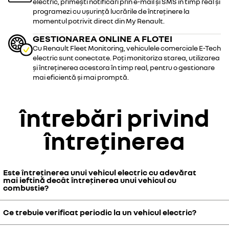
electric, primești notificări prin e-mail și SMS în timp real și
programezi cu ușurință lucrările de întreținere la
momentul potrivit direct din My Renault.
GESTIONAREA ONLINE A FLOTEI
Cu Renault Fleet Monitoring, vehiculele comerciale E-Tech
electric sunt conectate. Poți monitoriza starea, utilizarea
și întreținerea acestora în timp real, pentru o gestionare
mai eficientă și mai promptă.
întrebări privind
întreținerea
Este întreținerea unui vehicul electric cu adevărat
mai ieftină decât întreținerea unui vehicul cu
combustie?
Ce trebuie verificat periodic la un vehicul electric?
Da. Vehiculele Electric nu au toate piesele de uzură ale unui vehicul
cu motor termic, cum ar fi ambreiajul, eșapamentul sau cureaua de