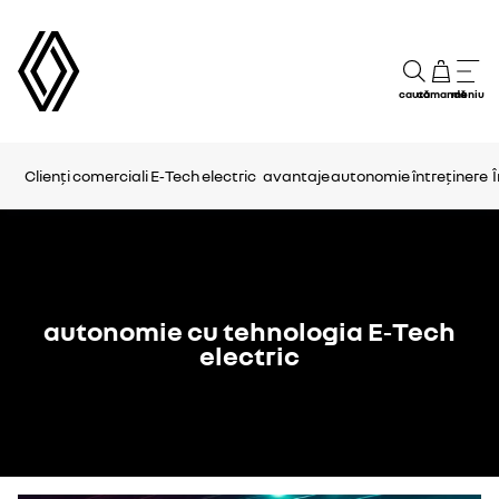
caută
comandă
meniu
Clienți comerciali E‑Tech electric
avantaje
autonomie
întreținere
autonomie cu tehnologia E‑Tech
electric