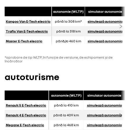
autonomie (WLTP)
simulator autonomie
Kangoo Van E-Tech electric
până la 308 km*
simulează autonomia
Trafic Van E-Tech electric
până la 318 km
simulează autonomia
Master E-Tech electric
până la 460 km
simulează autonomia
*aprobare de tip WLTP, în funcție de versiune, de echipament și de
încărcător
autoturisme
autonomie (WLTP)
simulator autonomie
Renault 5 E-Tech electric
până la 410 km
simulează autonomia
Renault 4 E-Tech electric
până la 409 km
simulează autonomia
Megane E-Tech electric
până la 468 km
simulează autonomia