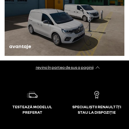
avantaje
revino în partea de sus a paginii
TESTEAZĂ MODELUL
SPECIALIȘTII RENAULT ÎȚI
PREFERAT
STAU LA DISPOZIȚIE