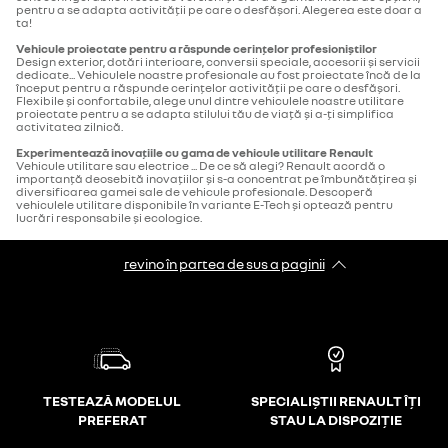
pentru a se adapta activității pe care o desfășori. Alegerea este doar a
ta!
Vehicule proiectate pentru a răspunde cerințelor profesioniștilor
Design exterior, dotări interioare, conversii speciale, accesorii și servicii
dedicate... Vehiculele noastre profesionale au fost proiectate încă de la
început pentru a răspunde cerințelor activității pe care o desfășori.
Flexibile și confortabile, alege unul dintre vehiculele noastre utilitare
proiectate pentru a se adapta stilului tău de viață și a-ți simplifica
activitatea zilnică.
Experimentează inovațiile cu gama de vehicule utilitare Renault
Vehicule utilitare sau electrice ... De ce să alegi? Renault acordă o
importanță deosebită inovațiilor și s-a concentrat pe îmbunătățirea și
diversificarea gamei sale de vehicule profesionale. Descoperă
vehiculele utilitare disponibile în variante E-Tech și optează pentru
lucrări responsabile și ecologice.
revino în partea de sus a paginii
TESTEAZĂ MODELUL
SPECIALIȘTII RENAULT ÎȚI
PREFERAT
STAU LA DISPOZIȚIE