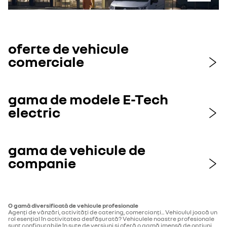
oferte de vehicule
comerciale
gama de modele E-Tech
electric
gama de vehicule de
companie
O gamă diversificată de vehicule profesionale
Agenți de vânzări, activități de catering, comercianți... Vehiculul joacă un
rol esențial în activitatea desfășurată? Vehiculele noastre profesionale
sunt configurabile în sute de versiuni și oferă o gamă imensă de opțiuni,