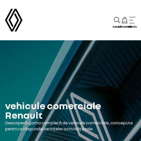
caută
comandă
meniu
vehicule comerciale
Renault
Descoperă gama completă de vehicule comerciale, concepute
pentru a răspunde cerințelor activității tale.