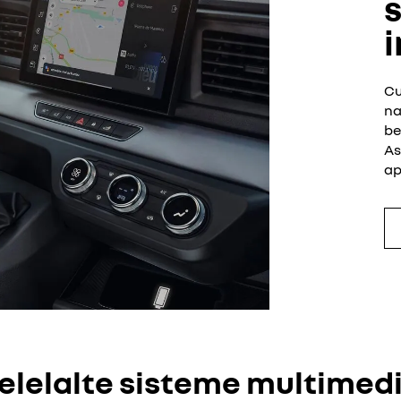
s
Cu
na
be
As
ap
elelalte sisteme multimed