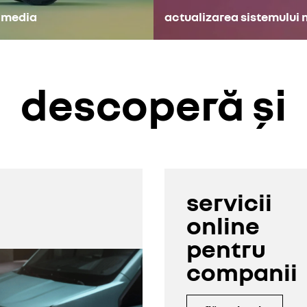
timedia
actualizarea sistemului
descoperă și
servicii
online
pentru
companii