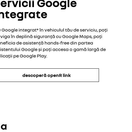
ervicii Google
integrate
 Google integrat* în vehiculul tău de serviciu, poți
viga în deplină siguranță cu Google Maps, poți
neficia de asistență hands-free din partea
istentului Google și poți accesa o gamă largă de
licații pe Google Play.
descoperă openR link
ia