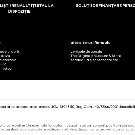
IȘTII RENAULT ÎȚI STAU LA
SOLUȚII DE FINANȚARE PERS
DISPOZIȚIE
e
alte site-uri Renault
delul dorit
vehicule de ocazie
t drive
The Originals Museum & Store
 ofertele
service-uri și reprezentanțe
șură
din stoc
 operare date
operatori asociați
CUI 13943110, Reg. Com. J40/5566/2001
accesibil
itare online (de exemplu fundaluri, ilustrații sau personaje) pot fi create sau ed
acter ilustrativ; caracteristicile, echipările și disponibilitatea vehiculelor sun