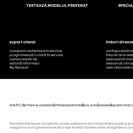
TESTEAZĂ MODELUL PREFERAT
SPECIAL
suport clienți
linkuri direct
campanii rechemare în service
configurează mo
programează o vizită în service
înscrie-te la tes
contactează-ne
descoperă toate
solicită informații
descarcă o bro
My Renault
vezi vehiculele 
A.N.P.C.
termeni și condiții
confidențialitate
data act
cookies
împuterniciți
Anumite elemente vizuale din acest website și din materialele noastre public
imagini nu sunt generate de AI și reprezintă modele reale. Imaginile au car