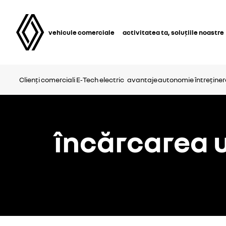
vehicule comerciale
activitatea ta, soluțiile noastre
Clienți comerciali E‑Tech electric
avantaje
autonomie
întreținer
încărcarea u