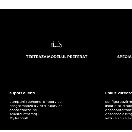
TESTEAZĂ MODELUL PREFERAT
SPECIAL
suport clienți
linkuri direct
campanii rechemare în service
configurează mo
programează o vizită în service
înscrie-te la tes
contactează-ne
descoperă toate
solicită informații
descarcă o bro
My Renault
vezi vehiculele 