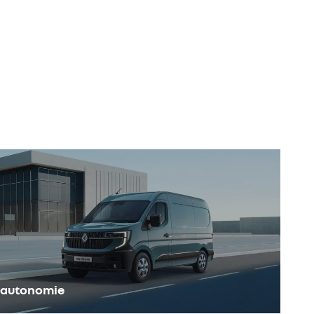
ărcare, pentru siguranța componentelor. Această protecție
 bateriei;
siune) pentru a optimiza puterea de încărcare și, prin urmare,
autonomie