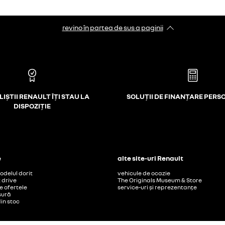
revino în partea de sus a paginii
IȘTII RENAULT ÎȚI STAU LA
SOLUȚII DE FINANȚARE PERS
DISPOZIȚIE
e
alte site-uri Renault
delul dorit
vehicule de ocazie
t drive
The Originals Museum & Store
 ofertele
service-uri și reprezentanțe
șură
din stoc