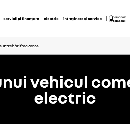
personale
servicii și finanțare
electric
întreținere și service
companii
e
Întrebări frecvente
nui vehicul com
electric