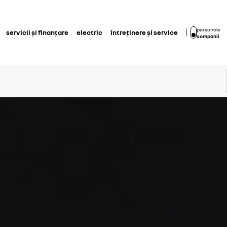
personale
servicii și finanțare
electric
întreținere și service
companii