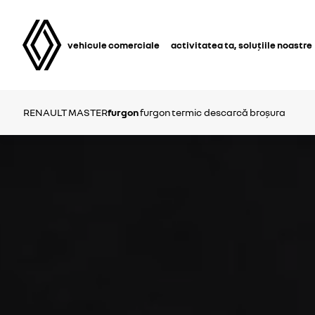
vehicule comerciale
activitatea ta, soluțiile noastre
RENAULT MASTER
furgon
furgon termic
descarcă broșura