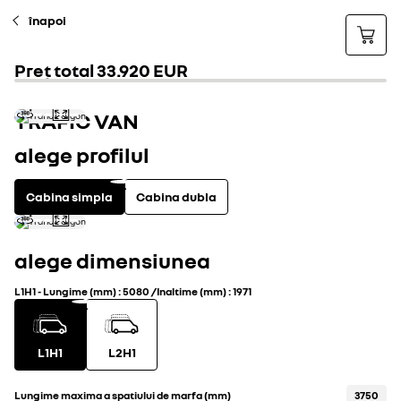
înapoi
Preț total
33.920 EUR
TRAFIC VAN
alege profilul
Cabina simpla
Cabina dubla
alege dimensiunea
L1H1
-
Lungime (mm)
:
5080
/
Inaltime (mm)
:
1971
L1H1
L2H1
Lungime maxima a spatiului de marfa (mm)
3750