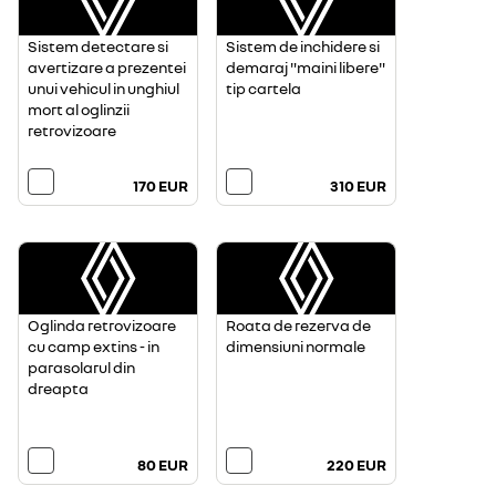
Sistem detectare si
Sistem de inchidere si
avertizare a prezentei
demaraj "maini libere"
unui vehicul in unghiul
tip cartela
mort al oglinzii
retrovizoare
170 EUR
310 EUR
Oglinda retrovizoare
Roata de rezerva de
cu camp extins - in
dimensiuni normale
parasolarul din
dreapta
80 EUR
220 EUR