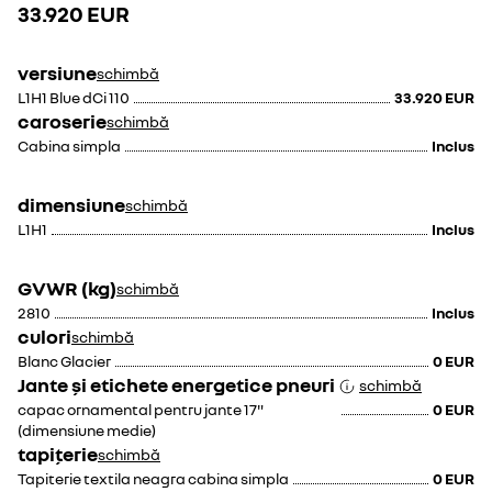
33.920 EUR
stalpii C si D
versiune
schimbă
380 EUR
830 EUR
L1H1 Blue dCi 110
33.920 EUR
caroserie
schimbă
Cabina simpla
Inclus
dimensiune
schimbă
L1H1
Inclus
Iluminat habitaclu
Bancheta pasageri
(LED)
fata cu doua locuri, cu
spatarul din mijloc
GVWR (kg)
schimbă
rabatabil si tableta
2810
Inclus
pivotanta
culori
schimbă
Blanc Glacier
0 EUR
70 EUR
220 EUR
Jante și etichete energetice pneuri
schimbă
capac ornamental pentru jante 17"
0 EUR
(dimensiune medie)
tapițerie
schimbă
Tapiterie textila neagra cabina simpla
0 EUR