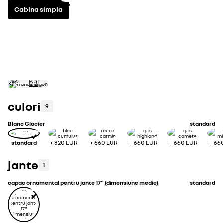
Cabina simpla
motorină
0
echipamente principale incluse
t
culori
9
Blanc Glacier
standard
standard
+
320 EUR
+
660 EUR
+
660 EUR
+
660 EUR
+
66
jante
1
capac ornamental pentru jante 17" (dimensiune medie)
standard