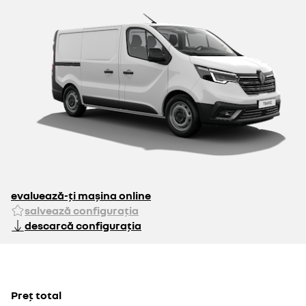
Insertii cromate pe
Capitonaj plastic
volan
pereti la semi-inaltime
70 EUR
60 EUR
100 EUR
150 EUR
Baterie cu capacitate
Torpedou Easy Life -
marita
tip sertar, cu
refrigerare daca
masina vine echipata
cu AC
130 EUR
150 EUR
evaluează-ți mașina online
salvează configurația
descarcă configurația
Atelaj remorcare
Protectii placaj lemn
pentru peretii laterali,
Preț total
pasajele rotilor si