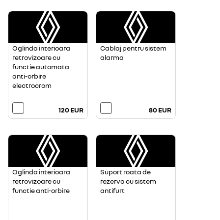
Oglinda interioara
Cablaj pentru sistem
retrovizoare cu
alarma
functie automata
anti-orbire
electrocrom
120 EUR
80 EUR
Oglinda interioara
Suport roata de
retrovizoare cu
rezerva cu sistem
functie anti-orbire
antifurt