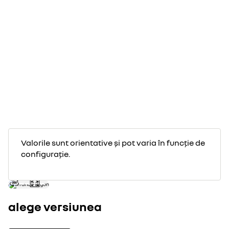
motorină
Manuala
Putere maxima (kW)
Emisii CO2 in ciclu mixt (g/km) WLTP
WLTP consum ciclu mixt (l/100km)
Valorile sunt orientative și pot varia în funcție de
configurație.
alege versiunea