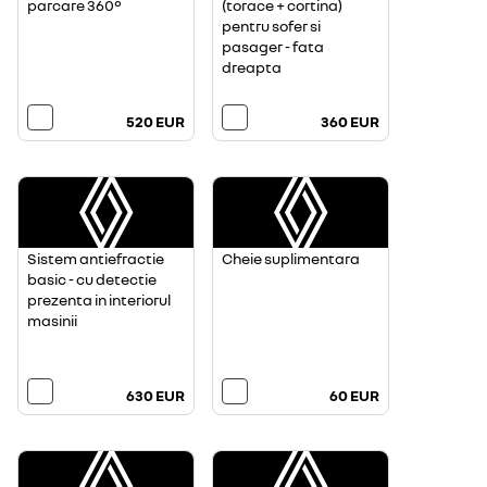
parcare 360°
(torace + cortina)
pentru sofer si
pasager - fata
dreapta
520 EUR
360 EUR
Sistem antiefractie
Cheie suplimentara
basic - cu detectie
prezenta in interiorul
masinii
630 EUR
60 EUR