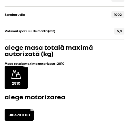
Sarcina utila
1002
Volumul spatiului de marfa (m3)
5,8
alege masa totală maximă
autorizată (kg)
Masa totala maxima autorizata
:
2810
2810
alege motorizarea
Blue dCi 110
motorizări disponibile
vezi detaliile teh