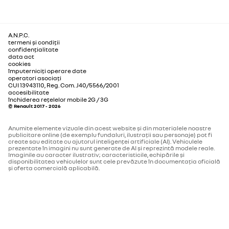
locurile laterale din fata
Norma de poluare
perete despartitor
perete despartitor cu
fara geam
geam
Numar locuri
3
220 EUR
110 EUR
Faruri Full LED
A.N.P.C.
termeni și condiții
Norma de poluare
EURO 6 Ebis
confidențialitate
data act
cookies
Pereti laterali fara geamuri (exclusiv versiuni cabina
împuterniciți operare date
operatori asociați
Motorizare
simpla)
CUI 13943110, Reg. Com. J40/5566/2001
accesibilitate
Perete despartitor cu
Usa laterala dreapta
Cilindree (cc)
1997
închiderea rețelelor mobile 2G / 3G
geam, vopsit in
culisanta, cu geam fix
© Renault 2017 - 2026
Cheie pliabila cu 3 butoane
culoarea caroseriei
Numar cilindri
4
Anumite elemente vizuale din acest website și din materialele noastre
publicitare online (de exemplu fundaluri, ilustrații sau personaje) pot fi
create sau editate cu ajutorul inteligenței artificiale (AI). Vehiculele
prezentate în imagini nu sunt generate de AI și reprezintă modele reale.
Kit depanare avarie pneu
Putere maxima (kW)
81
Imaginile au caracter ilustrativ; caracteristicile, echipările și
80 EUR
100 EUR
disponibilitatea vehiculelor sunt cele prevăzute în documentația oficială
și oferta comercială aplicabilă.
Cuplu maxim (Nm)
300-1500
Regulator / limitator de viteza - Cruise Control
Carburant
Motorina
Faruri de ceata cu functie de iluminare statica in viraj
Priza 12V in zona
Panoul lateral stanga,
Norma de poluare
EURO 6 Ebis