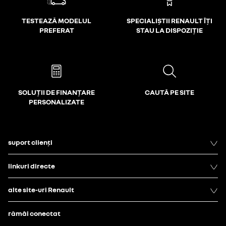
TESTEAZĂ MODELUL
SPECIALIȘTII RENAULT ÎȚI
PREFERAT
STAU LA DISPOZIȚIE
SOLUȚII DE FINANȚARE
CAUTĂ PE SITE
PERSONALIZATE
suport clienți
linkuri directe
alte site-uri Renault
rămâi conectat