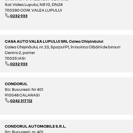
Sat Valea Lupului, NR 10, DN28
700280 COM. VALEA LUPULUI
0232 933
CASA AUTO VALEA LUPULUI SRL Calea Chișinăului
Calea Chișinăului, nr. 23, Spațiul P1, în incinta Clădirii de birouri
Centro 2, parter
70025 IASI
0232 933
CONDORUL
Str. Bucuresti Nr 401
910048 CALARASI
0242 317 112
CONDORUL AUTOMOBILE S.R.L.
Str. Bucuresti, nr. 401