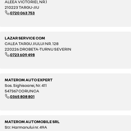
ALEEA VICTORIEI, NR.1
210223 TARGU-JIU
0720 063 753
LAZAR SERVICE COM
CALEA TARGU JIULUI NR. 128
220226 DROBETA-TURNU SEVERIN
0723 609 498
MATEROM AUTO EXPERT
Sos. Sighisoarei, Nr. 411
547367 CORUNCA
0365 808 801
MATEROM AUTOMOBILE SRL
Str. Harmanului nr. 49A