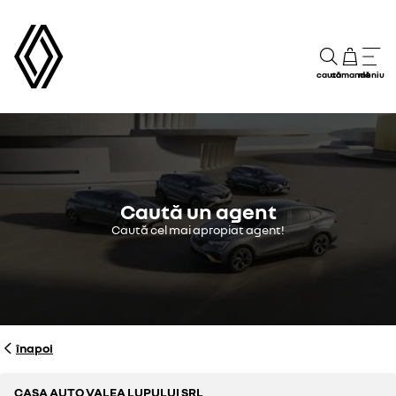
caută
comandă
meniu
Caută un agent
Caută cel mai apropiat agent!
înapoi
CASA AUTO VALEA LUPULUI SRL