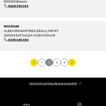
500250 Brasov
0268 335 033
MAVEXIM
ALEEA MANASTIREA DEALU, NR 197,
130004 SAT VALEA VOIEVOZILOR
0245 640 650
1
2
3
4
revino în partea de sus a paginii