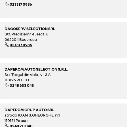
021 317 0986
DACOSERV SELECTION SRL
Str. Preciziei nr. 4 , sect. 6
062204 Bucuresti
021 317 0986
DAPEROM AUTO SELECTION S.R.L.
Str. Targul din Vale, Nr. 3 A
110196 PITESTI
0248 633 043
DAPEROM GRUP AUTO SRL
strada IOAN S.GHEORGHE, nr.1
110151 Pitesti
0248 211 040