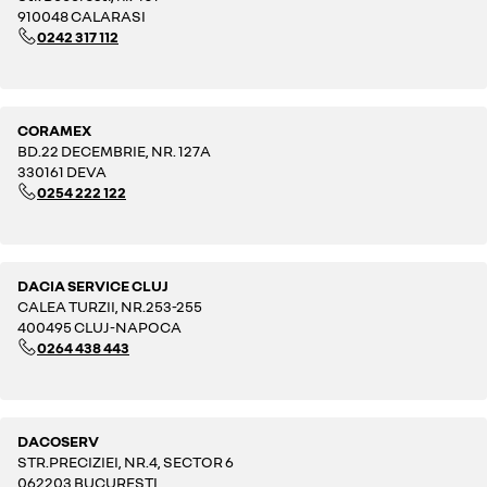
910048 CALARASI
0242 317 112
CORAMEX
BD.22 DECEMBRIE, NR. 127A
330161 DEVA
0254 222 122
DACIA SERVICE CLUJ
CALEA TURZII, NR.253-255
400495 CLUJ-NAPOCA
0264 438 443
DACOSERV
STR.PRECIZIEI, NR.4, SECTOR 6
062203 BUCURESTI