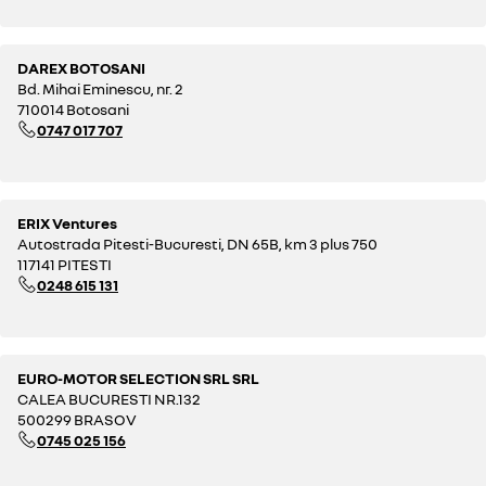
DAREX BOTOSANI
Bd. Mihai Eminescu, nr. 2
710014 Botosani
0747 017 707
ERIX Ventures
Autostrada Pitesti-Bucuresti, DN 65B, km 3 plus 750
117141 PITESTI
0248 615 131
EURO-MOTOR SELECTION SRL SRL
CALEA BUCURESTI NR.132
500299 BRASOV
0745 025 156