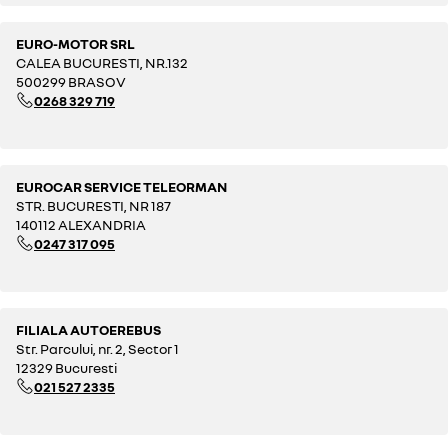
EURO-MOTOR SRL
CALEA BUCURESTI, NR.132
500299 BRASOV
0268 329 719
EUROCAR SERVICE TELEORMAN
STR. BUCURESTI, NR 187
140112 ALEXANDRIA
0247 317 095
FILIALA AUTOEREBUS
Str. Parcului, nr. 2, Sector 1
12329 Bucuresti
021 527 2335