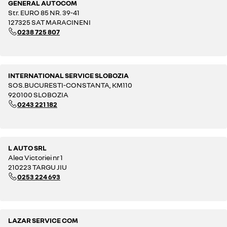
GENERAL AUTOCOM
Str. EURO 85 NR. 39-41
127325 SAT MARACINENI
0238 725 807
INTERNATIONAL SERVICE SLOBOZIA
SOS.BUCURESTI-CONSTANTA, KM110
920100 SLOBOZIA
0243 221 182
L AUTO SRL
Alea Victoriei nr 1
210223 TARGU JIU
0253 224 693
LAZAR SERVICE COM