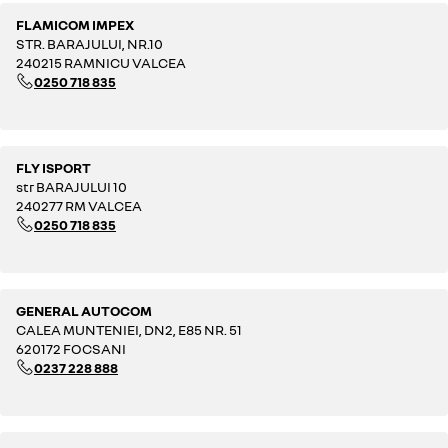
FLAMICOM IMPEX
STR. BARAJULUI, NR.10
240215 RAMNICU VALCEA
0250 718 835
FLY ISPORT
str BARAJULUI 10
240277 RM VALCEA
0250 718 835
GENERAL AUTOCOM
CALEA MUNTENIEI, DN2, E85 NR. 51
620172 FOCSANI
0237 228 888