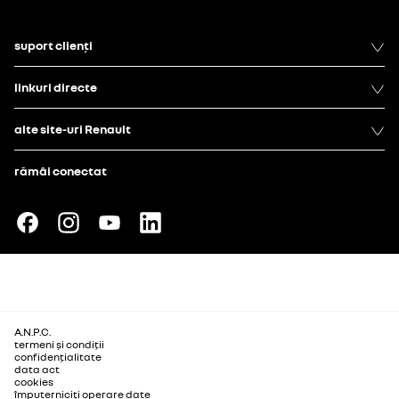
suport clienți
linkuri directe
alte site-uri Renault
rămâi conectat
A.N.P.C.
termeni și condiții
confidențialitate
data act
cookies
împuterniciți operare date