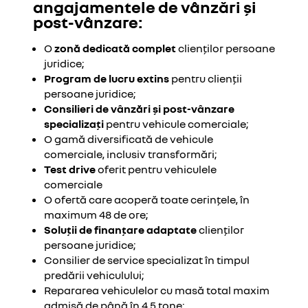
angajamentele de vânzări și
post-vânzare:
O
zonă dedicată complet
clienților persoane
juridice;
Program de lucru extins
pentru clienții
persoane juridice;
Consilieri de vânzări și post-vânzare
specializați
pentru vehicule comerciale;
O gamă diversificată de vehicule
comerciale, inclusiv transformări;
Test drive
oferit pentru vehiculele
comerciale
O ofertă care acoperă toate cerințele, în
maximum 48 de ore;
Soluții de finanțare adaptate
clienților
persoane juridice;
Consilier de service specializat în timpul
predării vehiculului;
Repararea vehiculelor cu masă total maxim
admisă de până în 4,5 tone;