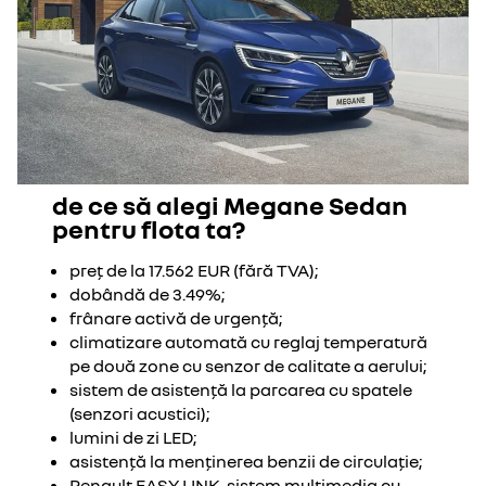
de ce să alegi Megane Sedan
pentru flota ta?
preț de la 17.562 EUR (fără TVA);
dobândă de 3.49%;
frânare activă de urgență;
climatizare automată cu reglaj temperatură
pe două zone cu senzor de calitate a aerului;
sistem de asistență la parcarea cu spatele
(senzori acustici);
lumini de zi LED;
asistență la menținerea benzii de circulație;
Renault EASY LINK, sistem multimedia cu