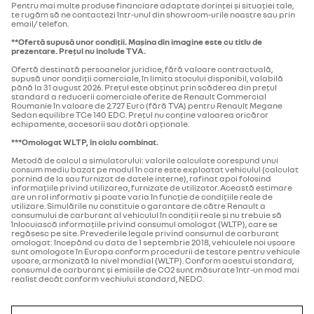
Pentru mai multe produse financiare adaptate dorinței și situației tale,
te rugăm să ne contactezi într-unul din showroom-urile noastre sau prin
email/ telefon.
**Ofertă supusă unor condiții. Mașina din imagine este cu titlu de
prezentare. Prețul nu include TVA.
Ofertă destinată persoanelor juridice, fără valoare contractuală,
supusă unor condiții comerciale, în limita stocului disponibil, valabilă
până la 31 august 2026. Prețul este obținut prin scăderea din prețul
standard a reducerii comerciale oferite de Renault Commercial
Roumanie în valoare de 2.727 Euro (fără TVA) pentru Renault Megane
Sedan equilibre TCe 140 EDC. Prețul nu conține valoarea oricăror
echipamente, accesorii sau dotări opționale.
***Omologat WLTP, în ciclu combinat.
Metodă de calcul a simulatorului: valorile calculate corespund unui
consum mediu bazat pe modul în care este exploatat vehiculul (calculat
pornind de la sau furnizat de datele interne), rafinat apoi folosind
informațiile privind utilizarea, furnizate de utilizator. Această estimare
are un rol informativ și poate varia în funcție de condițiile reale de
utilizare. Simulările nu constituie o garantare de către Renault a
consumului de carburant al vehiculul în condiții reale și nu trebuie să
înlocuiască informațiile privind consumul omologat (WLTP), care se
regăsesc pe site. Prevederile legale privind consumul de carburant
omologat: începând cu data de 1 septembrie 2018, vehiculele noi ușoare
sunt omologate în Europa conform procedurii de testare pentru vehicule
ușoare, armonizată la nivel mondial (WLTP). Conform acestui standard,
consumul de carburant și emisiile de CO2 sunt măsurate într-un mod mai
realist decât conform vechiului standard, NEDC.