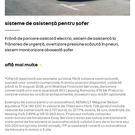
sisteme de asistență pentru șofer
Frână de parcare asistată electric, sistem de asistență la
frânarea de urgență, avertizare presiune scăzută în pneuri,
sistem monitorizare oboseală șofer.
află mai multe
*Ofertă destinată persoanelor juridice, fără valoare contractuală,
supusă unor condiții comerciale, în limita stocului disponibil, valabilă
până la 31 august 2026, prin Mobilize Financial Services, denumire
comercială prin care operează RCI Leasing Romania IFN SA. Prețul nu
conține valoarea oricăror echipamente, accesorii sau dotări opționale.
Exemplu de calcul pentru un autovehicul, RENAULT Megane Sedan
equilibre TCe 140 EDC în valoare de 17.562 euro fără TVA (prețul include
reducerea comercială de 2.727 euro), cu 27.77% avans, 36 luni, dobândă de
leasing fixă 3.49% și VR 10.063 euro. Produsul include valoarea
contractului de întreținere Easy Service (revizii periodice menționate în
contractul de întreținere al autovehiculului) valabil 3 ani de la livrare sau
100.000 km (prima limită atinsă), ITP și asistență rutieră cu autovehicul
de înlocuire în limita a 3 zile.