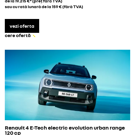
de la 19.215 €* (preț fără TVA)
sau cu rată lunară de la 159 € (fără TVA)
vezi oferta
cere ofertă
Renault 4 E-Tech electric evolution urban range
120 cp