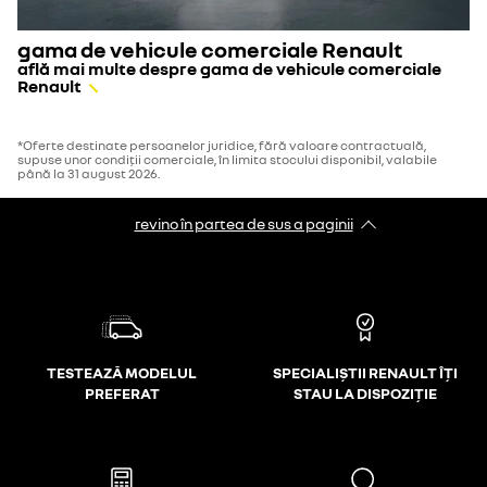
gama de vehicule comerciale Renault
află mai multe despre gama de vehicule comerciale
Renault
*Oferte destinate persoanelor juridice, fără valoare contractuală,
supuse unor condiții comerciale, în limita stocului disponibil, valabile
până la 31 august 2026.
revino în partea de sus a paginii
TESTEAZĂ MODELUL
SPECIALIȘTII RENAULT ÎȚI
PREFERAT
STAU LA DISPOZIȚIE