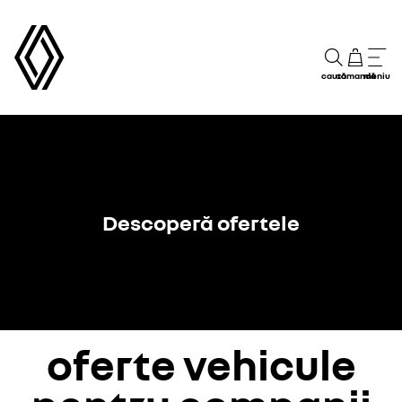
caută
comandă
meniu
Descoperă ofertele
oferte vehicule