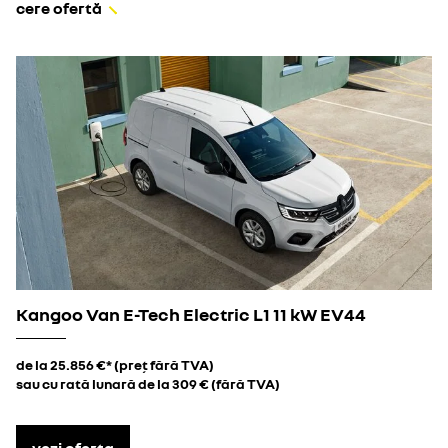
cere ofertă
Kangoo Van E-Tech Electric L1 11 kW EV44
de la 25.856 €* (preț fără TVA)
sau cu rată lunară de la 309 € (fără TVA)
vezi oferta