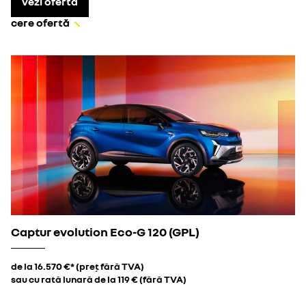
vezi oferta
cere ofertă
Captur evolution Eco-G 120 (GPL)
de la 16.570 €* (preț fără TVA)
sau cu rată lunară de la 119 € (fără TVA)