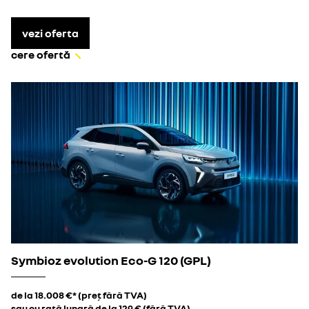
vezi oferta
cere ofertă
Symbioz evolution Eco-G 120 (GPL)
de la 18.008 €* (preț fără TVA)
sau cu rată lunară de la 129 € (fără TVA)