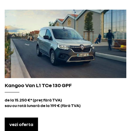
Kangoo Van L1 TCe 130 GPF
de la 15.250 €* (preț fără TVA)
sau cu rată lunară de la 199 € (fără TVA)
vezi oferta