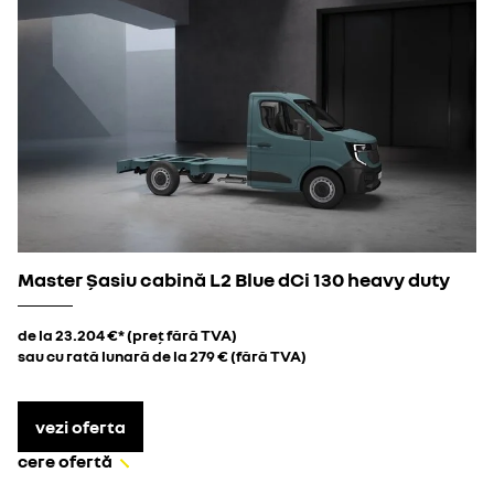
Master Șasiu cabină L2 Blue dCi 130 heavy duty
de la 23.204 €* (preț fără TVA)
sau cu rată lunară de la 279 € (fără TVA)
vezi oferta
cere ofertă