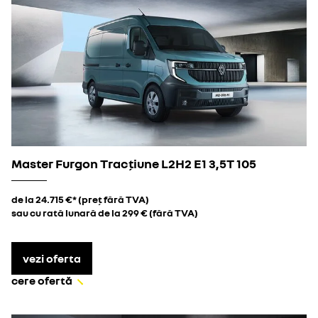
Master Furgon Tracțiune L2H2 E1 3,5T 105
de la 24.715 €* (preț fără TVA)
sau cu rată lunară de la 299 € (fără TVA)
vezi oferta
cere ofertă