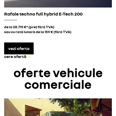
Rafale techno full hybrid E-Tech 200
de la 28.719 €* (preț fără TVA)
sau cu rată lunară de la 159 € (fără TVA)
vezi oferta
cere ofertă
oferte vehicule
comerciale