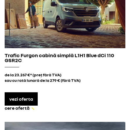
Trafic Furgon cabină simplă L1H1 Blue dCi 110
GSR2C
de la 23.267 €* (preț fără TVA)
sau cu rată lunară de la 279 € (fără TVA)
vezi oferta
cere ofertă