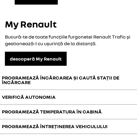
My Renault
Bucură-te de toate funcțiile furgonetei Renault Trafic și
gestionează-l cu ușurință de la distanță.
descoperă My Renault
PROGRAMEAZĂ ÎNCĂRCAREA ȘI CAUTĂ STAȚII DE
ÎNCĂRCARE
VERIFICĂ AUTONOMIA
Gestionează simplu de la distanță încărcarea bateriei, cu ajutorul
aplicației MyRenault: programează de la distanță încărcarea și
găsește cea mai apropiată stație de încărcare de pe traseu.
PROGRAMEAZĂ TEMPERATURA ÎN CABINĂ
Consultă în timp real nivelul de încărcare al bateriei și autonomia cu
ajutorul aplicației My Renault.
PROGRAMEAZĂ ÎNTREȚINEREA VEHICULULUI
Controlează Furgoneta Renault Trafic de la distanță prin
intermediul smartphone-ului: pornește aerul condiționat și