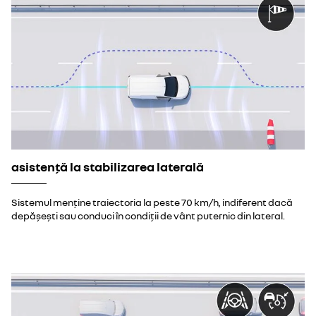
asistență la stabilizarea laterală
Sistemul menține traiectoria la peste 70 km/h, indiferent dacă
depășești sau conduci în condiții de vânt puternic din lateral.