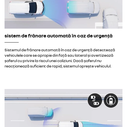
sistem de frânare automată în caz de urgență
Sistemul de frânare automată în caz de urgență detectează
vehiculele care se apropie din față sau lateral și avertizează
șoferul cu privire la riscul unei coliziuni. Dacă șoferul nu
reacționează suficient de rapid, sistemul oprește vehiculul.