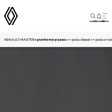
caută
comandă
meniu
RENAULT MASTER
> platformă și șasiu
>> șasiu diesel
>> șasiu e-te