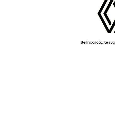
Se încarcă... te ru