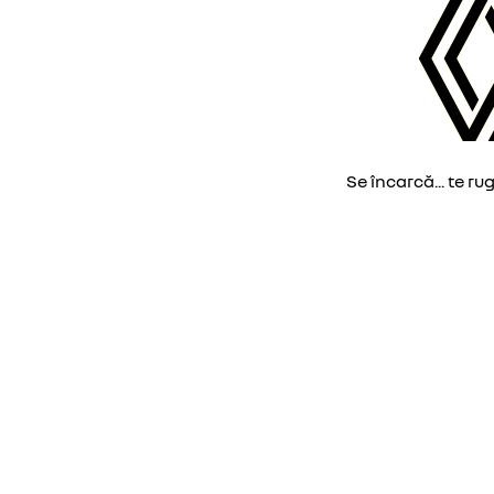
Se încarcă... te ru