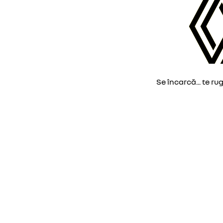
Se încarcă... te ru