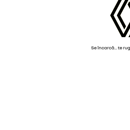
Se încarcă... te ru