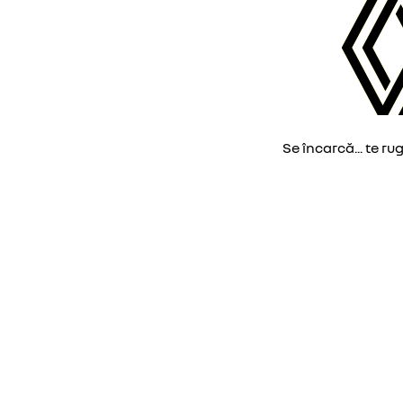
Se încarcă... te ru