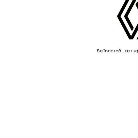
Se încarcă... te ru