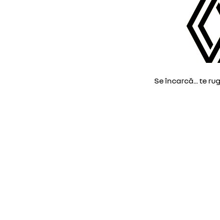
Se încarcă... te ru