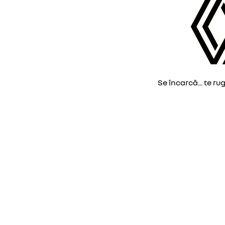
Se încarcă... te ru